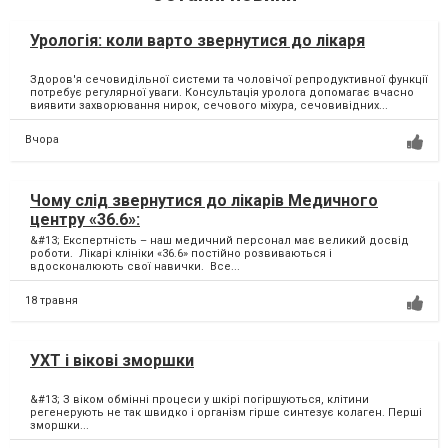
Урологія: коли варто звернутися до лікаря
Здоров'я сечовидільної системи та чоловічої репродуктивної функції
потребує регулярної уваги. Консультація уролога допомагає вчасно
виявити захворювання нирок, сечового міхура, сечовивідних...
Вчора
Чому слід звернутися до лікарів Медичного
центру «36.6»:
&#13; Експертність – наш медичний персонал має великий досвід
роботи. Лікарі клініки «36.6» постійно розвиваються і
вдосконалюють свої навички. Все...
18 травня
УХТ і вікові зморшки
&#13; З віком обмінні процеси у шкірі погіршуються, клітини
регенерують не так швидко і організм гірше синтезує колаген. Перші
зморшки...