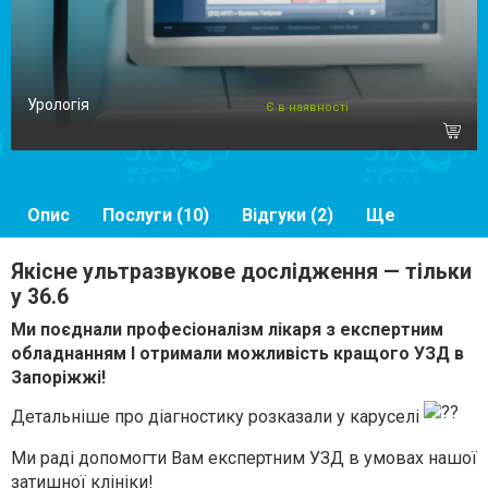
Урологія
Є в наявності
Опис
Послуги (10)
Відгуки (2)
Ще
Якісне ультразвукове дослідження — тільки
у 36.6
Ми поєднали професіоналізм лікаря з експертним
обладнанням І отримали можливість кращого УЗД в
Запоріжжі!
Детальніше про діагностику розказали у каруселі
Ми раді допомогти Вам експертним УЗД в умовах нашої
затишної клініки!