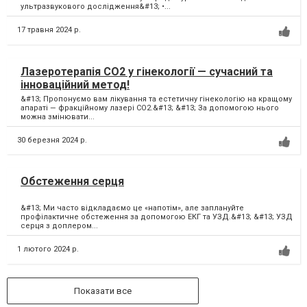
ультразвукового дослідження&#13; •...
17 травня 2024 р.
Лазеротерапія СО2 у гінекології — сучасний та
інноваційний метод!
&#13; Пропонуємо вам лікування та естетичну гінекологію на кращому
апараті — фракційному лазері СО2.&#13; &#13; За допомогою нього
можна змінювати...
30 березня 2024 р.
Обстеження серця
&#13; Ми часто відкладаємо це «напотім», але заплануйте
профілактичне обстеження за допомогою ЕКГ та УЗД.&#13; &#13; УЗД
серця з доплером...
1 лютого 2024 р.
Показати все