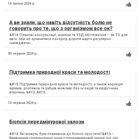
14 липня 2024 р.
А ви знали, що навіть відсутність болю не
говорить про те, що з організмом все ок?
&#13; Планові консультації, аналізи та УЗД обстеження — як ТО для
авто: аби не зупинитися посеред дороги варто регулярно
«заїжджати»...
30 червня 2024 р.
Підтримка природної краси та молодості
&#13; Підтримка природної краси та молодості, а також корекція
шрамів, розтяжок та рубців можливі без ін’єкцій та хірургічних
втручань.&#13; &#13;...
10 червня 2024 р.
Біопсія передміхурової залози
&#13; Які можуть бути показання до біопсії простати?&#13; •
Виявлення гіпоехогенної зони у передміхуровій залозі під час