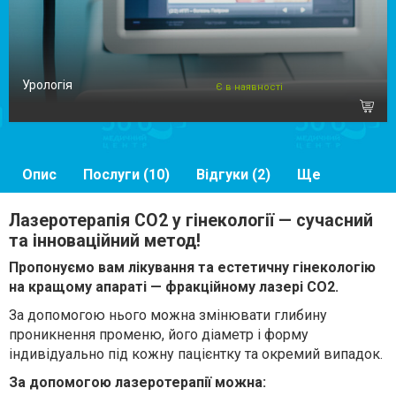
Урологія
Є в наявності
Опис
Послуги (10)
Відгуки (2)
Ще
Лазеротерапія СО2 у гінекології — сучасний
та інноваційний метод!
Пропонуємо вам лікування та естетичну гінекологію
на кращому апараті — фракційному лазері СО2.
За допомогою нього можна змінювати глибину
проникнення променю, його діаметр і форму
індивідуально під кожну пацієнтку та окремий випадок.
За допомогою лазеротерапії можна: