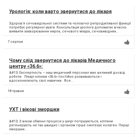
Урологія: коли варто звернутися до лікаря
Здоров'я сечовидільної системи та чоловічої репродуктивної функції
потребує регулярної уваги. Консультація уролога допомагає вчасно
виявити захворювання нирок, сечового міхура, сечовивідних...
7 серпня
Чому слід звернутися до лікарів Медичного
центру «36.6»:
&#13; Експертність – наш медичний персонал має великий досвід
роботи. Лікарі клініки «36.6» постійно розвиваються і
вдосконалюють свої навички. Все...
18 травня
УХТ і вікові зморшки
&#13; З віком обмінні процеси у шкірі погіршуються, клітини
регенерують не так швидко і організм гірше синтезує колаген. Перші
зморшки...