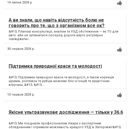
14 липня 2024 р.
А ви знали, що навіть відсутність болю не
говорить про те, що з організмом все ок?
&#13; Планові консультації, аналізи та УЗД обстеження — як ТО для
авто: аби не зупинитися посеред дороги варто регулярно
«заїжджати»...
30 червня 2024 р.
Підтримка природної краси та молодості
&#13; Підтримка природної краси та молодості, а також корекція
шрамів, розтяжок та рубців можливі без ін’єкцій та хірургічних
втручань.&#13; &#13;...
10 червня 2024 р.
Якісне ультразвукове дослідження — тільки у 36.6
&#13; Ми поєднали професіоналізм лікаря з експертним
обладнанням І отримали можливість кращого УЗД в Запоріжжі!&#13;