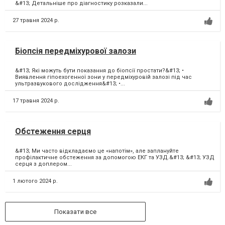
&#13; Детальніше про діагностику розказали...
27 травня 2024 р.
Біопсія передміхурової залози
&#13; Які можуть бути показання до біопсії простати?&#13; •
Виявлення гіпоехогенної зони у передміхуровій залозі під час
ультразвукового дослідження&#13; •...
17 травня 2024 р.
Обстеження серця
&#13; Ми часто відкладаємо це «напотім», але заплануйте
профілактичне обстеження за допомогою ЕКГ та УЗД.&#13; &#13; УЗД
серця з доплером...
1 лютого 2024 р.
Показати все